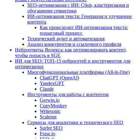
SEO-оптимизация с ИИ: Сбор, кластеризация и
обогащение семантики
ИИ-оптимизация текста: Генерация и улучшение
контента
Как происходит ИИ-оптимизация текста:
пошаговый процесс
Технический аудит и автоматизация
Анализ конкурентов и ссылочного профиля
Нейроответы Яндекса: как оптимизировать контент,
чтобы попасть в SGE
ИИ для SEO: ТОП-15 нейросетей и инструментов для
оптимизации
Многофункциональные платформы (All-in-One)
ChatGPT (OpenAI)
YandexGPT
Claude
Инструменты для работы с контентом
Gerwin.io
CopyMonkey
Writesonic
Scalenut
Сервисы для аналитики и технического SEO
Surfer SEO
Frase.io