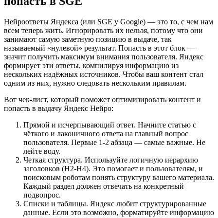
попасть в SGE
Нейроответы Яндекса (или SGE у Google) — это то, с чем нам
всем теперь жить. Игнорировать их нельзя, потому что они
занимают самую заметную позицию в выдаче, так
называемый «нулевой» результат. Попасть в этот блок —
значит получить максимум внимания пользователя. Яндекс
формирует эти ответы, компилируя информацию из
нескольких надёжных источников. Чтобы ваш контент стал
одним из них, нужно следовать нескольким правилам.
Вот чек-лист, который поможет оптимизировать контент и
попасть в выдачу Яндекс Нейро:
Прямой и исчерпывающий ответ. Начните статью с
чёткого и лаконичного ответа на главный вопрос
пользователя. Первые 1-2 абзаца — самые важные. Не
лейте воду.
Четкая структура. Используйте логичную иерархию
заголовков (H2-H4). Это помогает и пользователям, и
поисковым роботам понять структуру вашего материала.
Каждый раздел должен отвечать на конкретный
подвопрос.
Списки и таблицы. Яндекс любит структурированные
данные. Если это возможно, форматируйте информацию