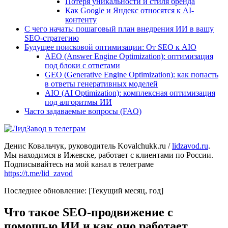
Потеря уникальности и стиля бренда
Как Google и Яндекс относятся к AI-
контенту
С чего начать: пошаговый план внедрения ИИ в вашу
SEO-стратегию
Будущее поисковой оптимизации: От SEO к AIO
AEO (Answer Engine Optimization): оптимизация
под блоки с ответами
GEO (Generative Engine Optimization): как попасть
в ответы генеративных моделей
AIO (AI Optimization): комплексная оптимизация
под алгоритмы ИИ
Часто задаваемые вопросы (FAQ)
Денис Ковальчук, руководитель Kovalchukk.ru /
lidzavod.ru
.
Мы находимся в Ижевске, работает с клиентами по России.
Подписывайтесь на мой канал в телеграме
https://t.me/lid_zavod
Последнее обновление: [Текущий месяц, год]
Что такое SEO-продвижение с
помощью ИИ и как оно работает