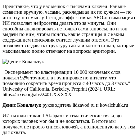
Представьте, что у вас мешок с тысячами ключей. Раньше
семантик вручную, часами, раскладывал их по кучкам — по
интенту, по смыслу. Сегодня эффективная SEO-оптимизация с
ИИ позволяет нейросетям делать это за минуты. Они
способны анализировать не только сами запросы, но и топ
выдачи по ним, чтобы понять, какие страницы и с каким
содержанием поисковик считает лучшим ответом. Это
позволяет создавать структуру сайта и контент-план, которые
максимально полно отвечают на вопросы аудитории.
"Эксперимент по кластеризации 10 000 ключевых слов
показал 92% точность в группировке по интенту, что
позволило сократить время процесса с 40 часов до 3 часов." —
University of California, Berkeley, Preprint (2024). URL:
https://arxiv.org/abs/2401.XXXXX
Денис Ковальчук
руководитель lidzavod.ru и kovalchukk.ru
ИИ находит такие LSI-фразы и семантические связи, до
которых человек мог бы и не докопаться. В итоге мы
получаем не просто список ключей, а полноценную карту тем
для охвата.