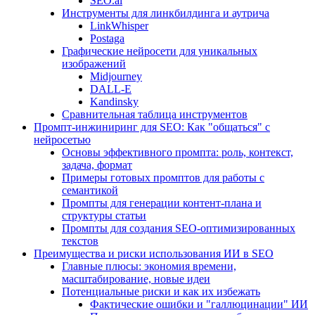
SEO.ai
Инструменты для линкбилдинга и аутрича
LinkWhisper
Postaga
Графические нейросети для уникальных
изображений
Midjourney
DALL-E
Kandinsky
Сравнительная таблица инструментов
Промпт-инжиниринг для SEO: Как "общаться" с
нейросетью
Основы эффективного промпта: роль, контекст,
задача, формат
Примеры готовых промптов для работы с
семантикой
Промпты для генерации контент-плана и
структуры статьи
Промпты для создания SEO-оптимизированных
текстов
Преимущества и риски использования ИИ в SEO
Главные плюсы: экономия времени,
масштабирование, новые идеи
Потенциальные риски и как их избежать
Фактические ошибки и "галлюцинации" ИИ