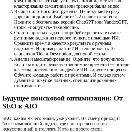
креативности. Это могут быть написание мета-тегов,
кластеризация семантики или транскрибация видео.
Выбор пилотного инструмента. Не покупайте сразу
дорогие подписки. Выберите 1-2 сервиса для теста.
Начните с бесплатных версий ChatGPT или YandexGPT,
чтобы «пощупать» технологию.
Старт с простых задач. Попробуйте решить те самые
рутинные задачи из первого пункта с помощью ИИ.
Сравните время и качество результата с ручным
подходом. Например, дайте ИИ сгенерировать 10
вариантов Title и Description для новой статьи.
Анализ и масштабирование. Оцените, что получилось.
Если вы видите реальную экономию времени без потери
качества, постепенно внедряйте ИИ в другие процессы.
Обучите команду работе с промптами. И только потом
думайте о покупке платных, специализированных
инструментов.
Будущее поисковой оптимизации: От
SEO к AIO
SEO, каким мы его знали, уже уходит. На смену приходит
более комплексный подход, где в центре всего стоит
искусственный интеллект. И это не просто смена