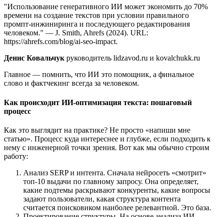
"Использование генеративного ИИ может экономить до 70%
времени на создание текстов при условии правильного
промпт-инжиниринга и последующего редактирования
человеком." — J. Smith, Ahrefs (2024). URL:
https://ahrefs.com/blog/ai-seo-impact.
Денис Ковальчук
руководитель lidzavod.ru и kovalchukk.ru
Главное — помнить, что ИИ это помощник, а финальное
слово и фактчекинг всегда за человеком.
Как происходит ИИ-оптимизация текста: пошаговый
процесс
Как это выглядит на практике? Не просто «напиши мне
статью». Процесс куда интереснее и глубже, если подходить к
нему с инженерной точки зрения. Вот как мы обычно строим
работу:
Анализ SERP и интента. Сначала нейросеть «смотрит»
топ-10 выдачи по главному запросу. Она определяет,
какие подтемы раскрывают конкуренты, какие вопросы
задают пользователи, какая структура контента
считается поисковиком наиболее релевантной. Это база.
Проектирование структуры. На основе анализа ИИ