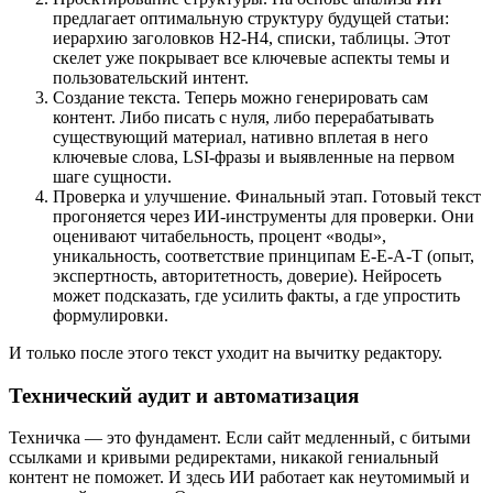
предлагает оптимальную структуру будущей статьи:
иерархию заголовков H2-H4, списки, таблицы. Этот
скелет уже покрывает все ключевые аспекты темы и
пользовательский интент.
Создание текста. Теперь можно генерировать сам
контент. Либо писать с нуля, либо перерабатывать
существующий материал, нативно вплетая в него
ключевые слова, LSI-фразы и выявленные на первом
шаге сущности.
Проверка и улучшение. Финальный этап. Готовый текст
прогоняется через ИИ-инструменты для проверки. Они
оценивают читабельность, процент «воды»,
уникальность, соответствие принципам E-E-A-T (опыт,
экспертность, авторитетность, доверие). Нейросеть
может подсказать, где усилить факты, а где упростить
формулировки.
И только после этого текст уходит на вычитку редактору.
Технический аудит и автоматизация
Техничка — это фундамент. Если сайт медленный, с битыми
ссылками и кривыми редиректами, никакой гениальный
контент не поможет. И здесь ИИ работает как неутомимый и