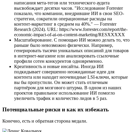
написания мета-тегов или технического аудита
высвобождает десятки часов. "Исследование Forrester
показало, что компании, внедрившие ИИ в свои SEO-
стратегии, сократили операционные расходы на
контент-маркетинг в среднем на 40%." — Forrester
Research (2024). URL: https://www.forrester.com/report/the-
economic-impact-of-ai-on-content-marketing/RESXXXXX
Масштабирование. С помощью ИИ можно делать то, что
раньше было невозможно физически. Например,
генерировать тысячи уникальных описаний для товаров
в интернет-магазине или анализировать ссылочные
профили сотен конкурентов одновременно.
Креативность и новые инсайты. Иногда ИИ
подкидывает совершенно неожиданные идеи для
контента или находит неочевидные LSI-ключи, которые
вы бы пропустили. Он может стать отличным
партнёром для мозгового штурма. В одном из наших
проектов правильное использование ИИ помогло
увеличить трафик и количество лидов в 5 раз.
Потенциальные риски и как их избежать
Конечно, есть и обратная сторона медали.