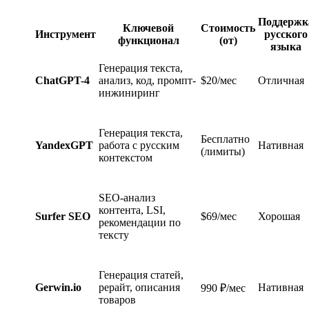
Поддержк
Ключевой
Стоимость
Инструмент
русского
функционал
(от)
языка
Генерация текста,
ChatGPT-4
анализ, код, промпт-
$20/мес
Отличная
инжиниринг
Генерация текста,
Бесплатно
YandexGPT
работа с русским
Нативная
(лимиты)
контекстом
SEO-анализ
контента, LSI,
Surfer SEO
$69/мес
Хорошая
рекомендации по
тексту
Генерация статей,
Gerwin.io
рерайт, описания
Нативная
990 ₽/мес
товаров