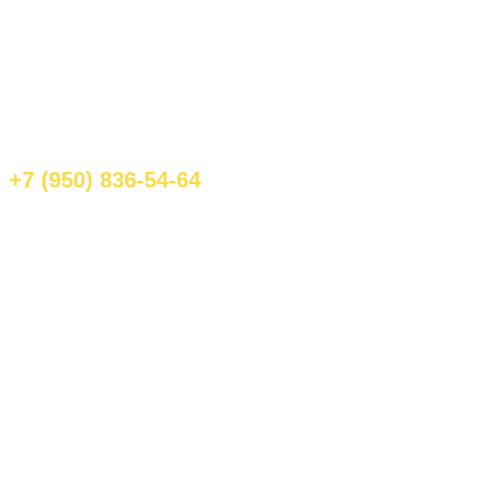
+7 (950) 836-54-64
udmurtya@gmail.com
Наши работы/кейсы
Продвижение
Разработка сайтов
⚡
Акция: комплект за 119 000₽
Наша команда
Отправить резюме
✍
Подписывайте на нас в Телеграм
Скачать 20 источников трафика
✋